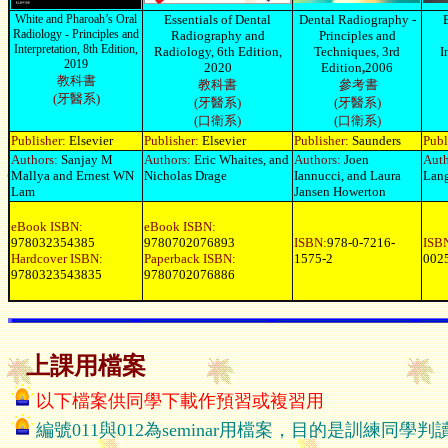
White and Pharoah’s Oral
Essentials of Dental
Dental Radiography -
Radiology - Principles and
Radiography and
Principles and
Interpretation, 8th Edition,
Radiology, 6th Edition,
Techniques, 3rd
I
20
19
2020
Edition
,
2006
教科書
教科書
參考書
(牙醫系)
(牙醫系)
(牙醫系)
(口衛系)
(口衛系)
Publisher:
Elsevier
Publisher:
Elsevier
Publisher:
Saunders
Publ
Authors:
Sanjay M
Authors:
Eric Whaites, and
Authors:
Joen
Auth
Mallya and Ernest WN
Nicholas Drage
Iannucci, and Laura
Lang
Lam
Jansen Howerton
eBook ISBN:
eBook ISBN:
978032354385
9780702076893
ISBN:
978-0-7216-
ISB
Hardcover ISBN:
Paperback ISBN:
1575-2
002
9780323543835
9780702076886
上課用檔案
以下檔案供同學下載作預習或
編號011與012為
seminar
用檔案，目的是訓練同學判