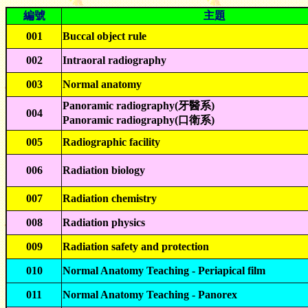
編號
主題
001
Buccal object rule
002
Intraoral radiography
003
Normal anatomy
Panoramic radiography(牙醫系)
004
Panoramic radiography(口衛系)
005
Radiographic facility
006
Radiation biology
007
Radiation chemistry
008
Radiation physics
009
Radiation safety and protection
010
Normal Anatomy Teaching - Periapical film
011
Normal Anatomy Teaching - Panorex